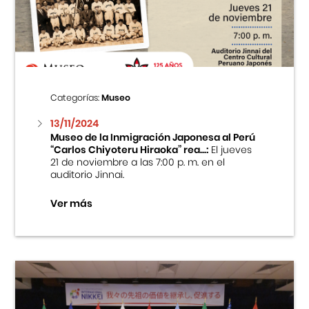
Centro Cultural Peruano Japonés
Cursos
Museo de la Inmigración Japonesa
Categorías:
Museo
Fondo Editorial
13/11/2024
Museo de la Inmigración Japonesa al Perú
“Carlos Chiyoteru Hiraoka” rea...:
El jueves
Teatro Peruano Japonés
21 de noviembre a las 7:00 p. m. en el
auditorio Jinnai.
Ver más