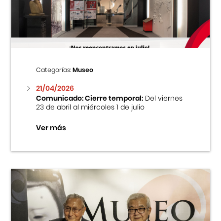
Centro Cultural Peruano Japonés
Cursos
Museo de la Inmigración Japonesa
Categorías:
Museo
Fondo Editorial
21/04/2026
Comunicado: Cierre temporal:
Del viernes
23 de abril al miércoles 1 de julio
Teatro Peruano Japonés
Ver más