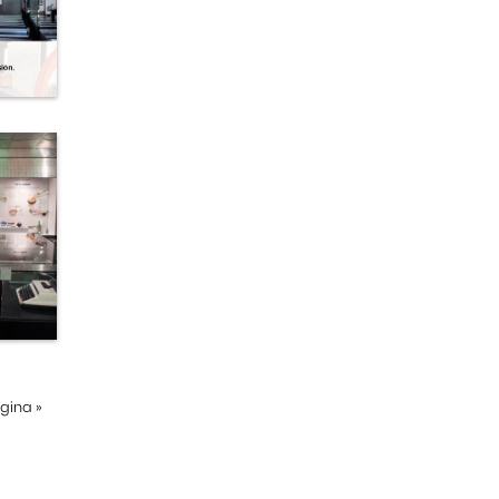
ágina
»