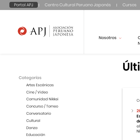
Portal APJ
Centro Cultural Peruano Japonés
Cursos
Nosotros
N
Últ
Categorías
Artes Escénicas
Cine / Video
Comunidad Nikkei
C
Concurso / Torneo
2
Conversatorio
E
Cultural
d
e
Danza
Ni
Educación