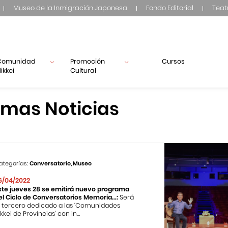
Museo de la Inmigración Japonesa
Fondo Editorial
Teat
Comunidad
Promoción
Cursos
ikkei
Cultural
imas Noticias
ategorías:
Conversatorio, Museo
6/04/2022
ste jueves 28 se emitirá nuevo programa
el Ciclo de Conversatorios Memoria...:
Será
l tercero dedicado a las ‘Comunidades
kkei de Provincias’ con in...