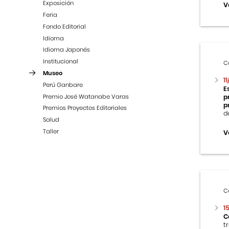
Exposición
V
Feria
Fondo Editorial
Idioma
Idioma Japonés
Institucional
C
Museo
1
Perú Ganbare
E
Premio José Watanabe Varas
p
p
Premios Proyectos Editoriales
d
Salud
Taller
V
C
1
C
t