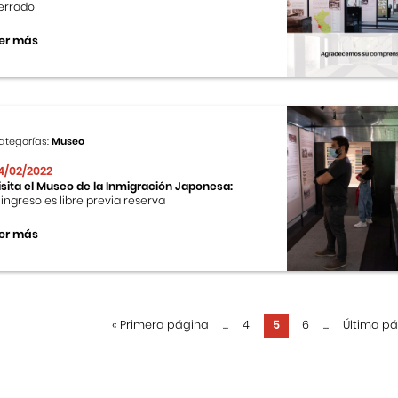
errado
er más
ategorías:
Museo
4/02/2022
isita el Museo de la Inmigración Japonesa:
l ingreso es libre previa reserva
er más
«
Primera página
...
4
5
6
...
Última p