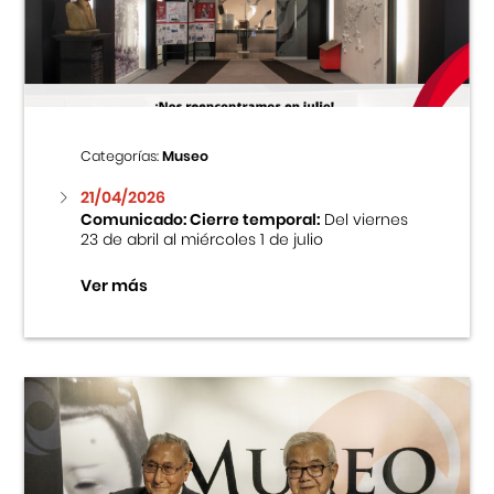
Centro Cultural Peruano Japonés
Cursos
Museo de la Inmigración Japonesa
Categorías:
Museo
Fondo Editorial
21/04/2026
Comunicado: Cierre temporal:
Del viernes
23 de abril al miércoles 1 de julio
Teatro Peruano Japonés
Ver más