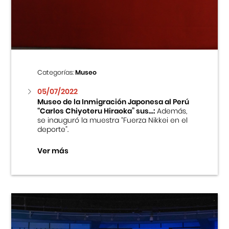
Centro Cultural Peruano Japonés
Cursos
Museo de la Inmigración Japonesa
Categorías:
Museo
Fondo Editorial
05/07/2022
Museo de la Inmigración Japonesa al Perú
“Carlos Chiyoteru Hiraoka” sus...:
Además,
Teatro Peruano Japonés
se inauguró la muestra “Fuerza Nikkei en el
deporte”.
Ver más