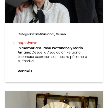
Centro Cultural Peruano Japonés
Cursos
Museo de la Inmigración Japonesa
Categorías:
Institucional, Museo
Fondo Editorial
06/05/2020
In memoriam. Rosa Watanabe y Mario
Amano:
Desde la Asociación Peruano
Teatro Peruano Japonés
Japonesa expresamos nuestro pésame a
su familia
Ver más