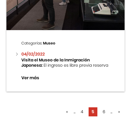
Categorías:
Museo
04/02/2022
Visita el Museo de la Inmigración
Japonesa:
El ingreso es libre previa reserva
Ver más
«
...
4
5
6
...
»