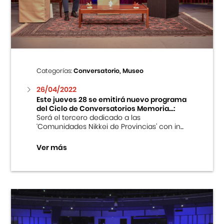
Centro Cultural Peruano Japonés
Cursos
Museo de la Inmigración Japonesa
Categorías:
Conversatorio, Museo
Fondo Editorial
26/04/2022
Este jueves 28 se emitirá nuevo programa
del Ciclo de Conversatorios Memoria...:
Teatro Peruano Japonés
Será el tercero dedicado a las
‘Comunidades Nikkei de Provincias’ con in...
Ver más