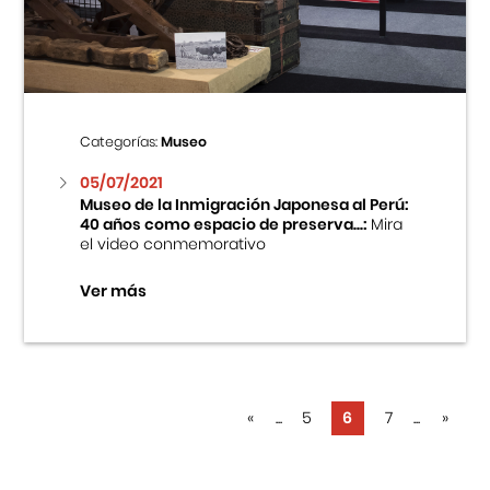
Categorías:
Museo
05/07/2021
Museo de la Inmigración Japonesa al Perú:
40 años como espacio de preserva...:
Mira
el video conmemorativo
Ver más
«
...
5
6
7
...
»