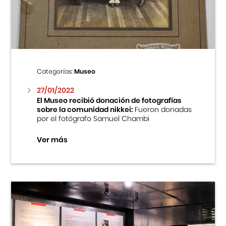
Centro Cultural Peruano Japonés
Cursos
Museo de la Inmigración Japonesa
Categorías:
Museo
Fondo Editorial
27/01/2022
El Museo recibió donación de fotografías
sobre la comunidad nikkei:
Fueron donadas
Teatro Peruano Japonés
por el fotógrafo Samuel Chambi
Ver más