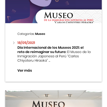
Centro Cultural Peruano Japonés
Cursos
Museo de la Inmigración Japonesa
Categorías:
Museo
Fondo Editorial
18/05/2021
Día Internacional de los Museos 2021: el
reto de reimaginar su futuro:
El Museo de la
Teatro Peruano Japonés
Inmigración Japonesa al Perú “Carlos
Chiyoteru Hiraoka” ...
Ver más