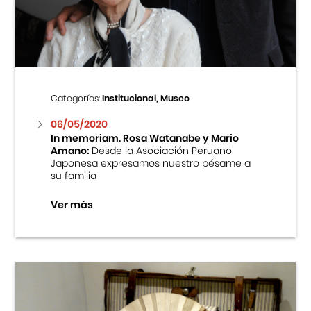
Centro Cultural Peruano Japonés
Cursos
Museo de la Inmigración Japonesa
Categorías:
Institucional, Museo
Fondo Editorial
06/05/2020
In memoriam. Rosa Watanabe y Mario
Amano:
Desde la Asociación Peruano
Teatro Peruano Japonés
Japonesa expresamos nuestro pésame a
su familia
Ver más