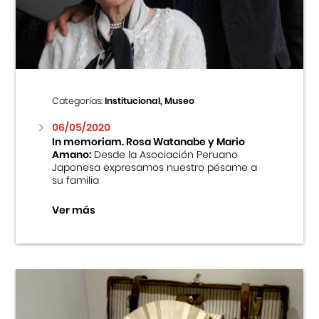
Centro Cultural Peruano Japonés
Cursos
Museo de la Inmigración Japonesa
Categorías:
Institucional, Museo
Fondo Editorial
06/05/2020
In memoriam. Rosa Watanabe y Mario
Amano:
Desde la Asociación Peruano
Teatro Peruano Japonés
Japonesa expresamos nuestro pésame a
su familia
Ver más