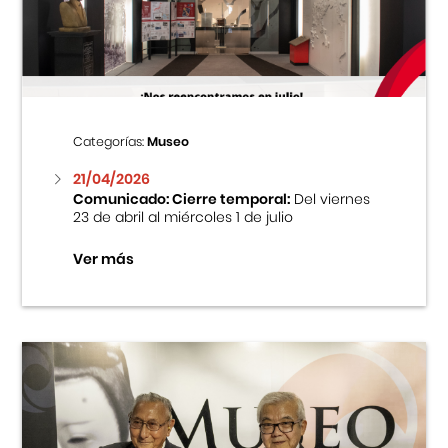
Centro Cultural Peruano Japonés
Cursos
Museo de la Inmigración Japonesa
Categorías:
Museo
Fondo Editorial
21/04/2026
Comunicado: Cierre temporal:
Del viernes
23 de abril al miércoles 1 de julio
Teatro Peruano Japonés
Ver más