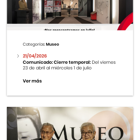
Centro Cultural Peruano Japonés
Cursos
Museo de la Inmigración Japonesa
Categorías:
Museo
Fondo Editorial
21/04/2026
Comunicado: Cierre temporal:
Del viernes
23 de abril al miércoles 1 de julio
Teatro Peruano Japonés
Ver más