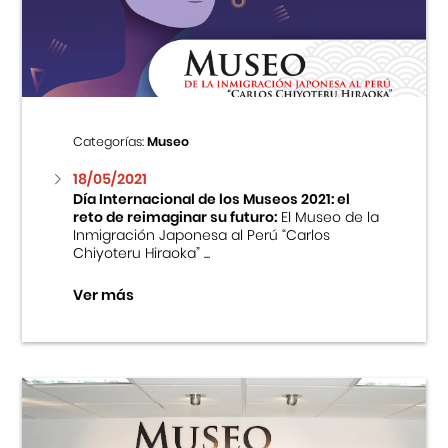
Centro Cultural Peruano Japonés
Cursos
Museo de la Inmigración Japonesa
Categorías:
Museo
Fondo Editorial
18/05/2021
Día Internacional de los Museos 2021: el
reto de reimaginar su futuro:
El Museo de la
Teatro Peruano Japonés
Inmigración Japonesa al Perú “Carlos
Chiyoteru Hiraoka” ...
Ver más