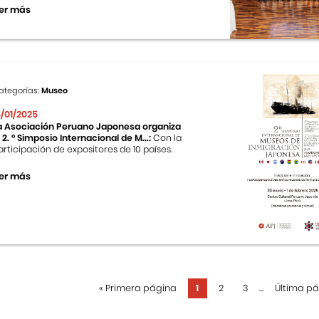
er más
ategorías:
Museo
5/01/2025
a Asociación Peruano Japonesa organiza
l 2. ° Simposio Internacional de M...:
Con la
articipación de expositores de 10 países.
er más
«
Primera página
1
2
3
...
Última p