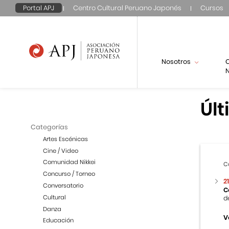
Portal APJ
Centro Cultural Peruano Japonés
Cursos
Nosotros
N
Últ
Categorías
Artes Escénicas
Cine / Video
Comunidad Nikkei
C
Concurso / Torneo
2
Conversatorio
C
Cultural
d
Danza
V
Educación