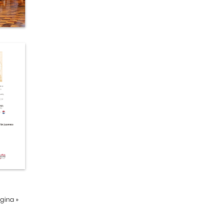
ágina
»