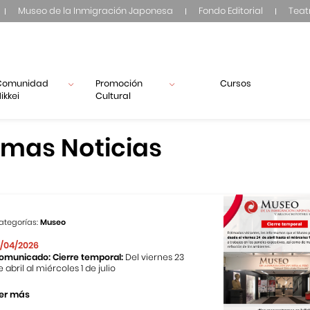
Museo de la Inmigración Japonesa
Fondo Editorial
Teat
Comunidad
Promoción
Cursos
ikkei
Cultural
imas Noticias
ategorías:
Museo
1/04/2026
omunicado: Cierre temporal:
Del viernes 23
e abril al miércoles 1 de julio
er más