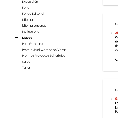
Exposición
Feria
Fondo Editorial
Idioma
C
Idioma Japonés
Institucional
2
C
Museo
d
Perú Ganbare
f
Premio José Watanabe Varas
d
Premios Proyectos Editoriales
V
Salud
Taller
C
0
L
L
P