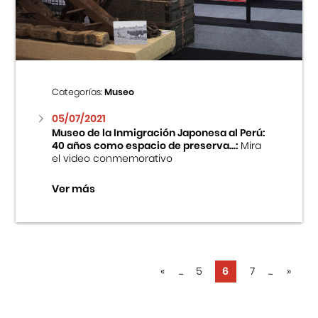
Categorías:
Museo
05/07/2021
Museo de la Inmigración Japonesa al Perú:
40 años como espacio de preserva...:
Mira
el video conmemorativo
Ver más
«
...
5
6
7
...
»