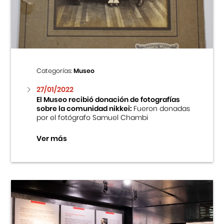
Centro Cultural Peruano Japonés
Cursos
Museo de la Inmigración Japonesa
Categorías:
Museo
Fondo Editorial
27/01/2022
El Museo recibió donación de fotografías
sobre la comunidad nikkei:
Fueron donadas
Teatro Peruano Japonés
por el fotógrafo Samuel Chambi
Ver más