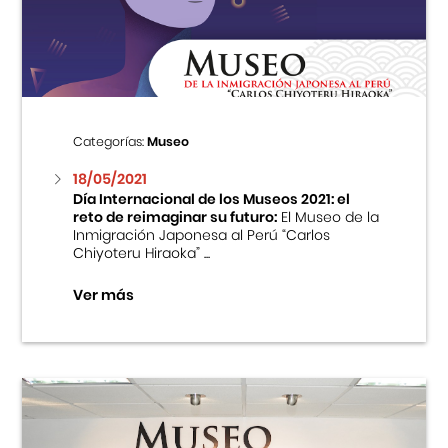
Centro Cultural Peruano Japonés
Cursos
Museo de la Inmigración Japonesa
Categorías:
Museo
Fondo Editorial
18/05/2021
Día Internacional de los Museos 2021: el
reto de reimaginar su futuro:
El Museo de la
Teatro Peruano Japonés
Inmigración Japonesa al Perú “Carlos
Chiyoteru Hiraoka” ...
Ver más