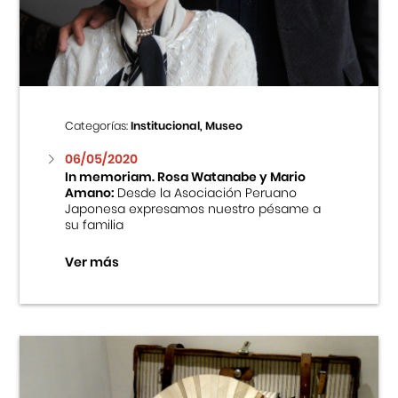
Centro Cultural Peruano Japonés
Cursos
Museo de la Inmigración Japonesa
Categorías:
Institucional, Museo
Fondo Editorial
06/05/2020
In memoriam. Rosa Watanabe y Mario
Amano:
Desde la Asociación Peruano
Teatro Peruano Japonés
Japonesa expresamos nuestro pésame a
su familia
Ver más