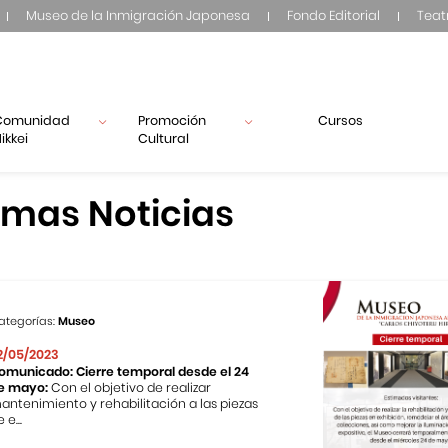
Museo de la Inmigración Japonesa
Fondo Editorial
Teat
Comunidad
Promoción
Cursos
ikkei
Cultural
imas Noticias
ategorías:
Museo
2/05/2023
omunicado: Cierre temporal desde el 24
e mayo:
Con el objetivo de realizar
antenimiento y rehabilitación a las piezas
 e...