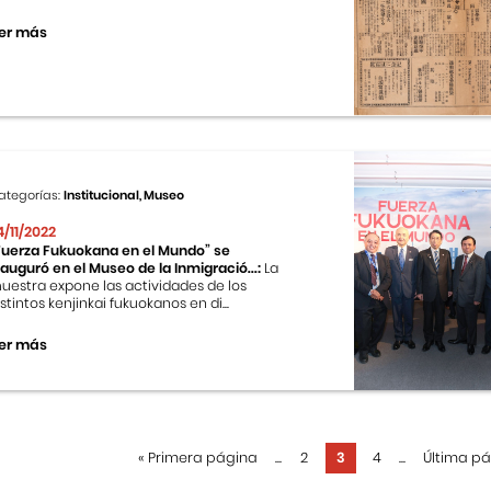
er más
ategorías:
Institucional, Museo
4/11/2022
Fuerza Fukuokana en el Mundo” se
nauguró en el Museo de la Inmigració...:
La
uestra expone las actividades de los
istintos kenjinkai fukuokanos en di...
er más
«
Primera página
...
2
3
4
...
Última p