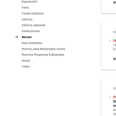
Exposición
V
Feria
Fondo Editorial
Idioma
Idioma Japonés
Institucional
C
Museo
1
Perú Ganbare
:
E
Premio José Watanabe Varas
C
Premios Proyectos Editoriales
V
Salud
Taller
C
0
D
s
c
J