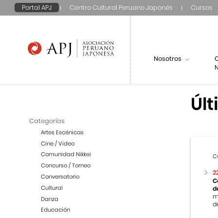
Portal APJ
Centro Cultural Peruano Japonés
Cursos
Nosotros
N
Últ
Categorías
Artes Escénicas
Cine / Video
Comunidad Nikkei
C
Concurso / Torneo
2
Conversatorio
C
Cultural
d
m
Danza
de
Educación