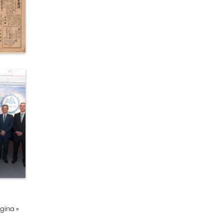
ágina
»