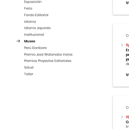
Exposición
V
Feria
Fondo Editorial
Idioma
Idioma Japonés
Institucional
C
Museo
1
Perú Ganbare
E
Premio José Watanabe Varas
p
p
Premios Proyectos Editoriales
d
Salud
Taller
V
C
1
C
t