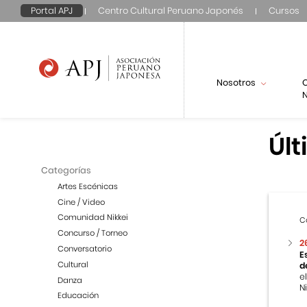
Portal APJ
Centro Cultural Peruano Japonés
Cursos
Nosotros
N
Últ
Categorías
Artes Escénicas
Cine / Video
Comunidad Nikkei
C
Concurso / Torneo
2
Conversatorio
E
Cultural
d
e
Danza
Ni
Educación