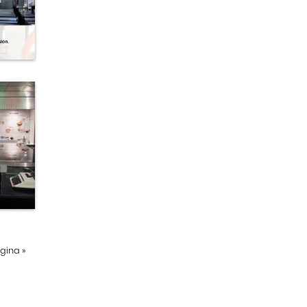
ágina
»