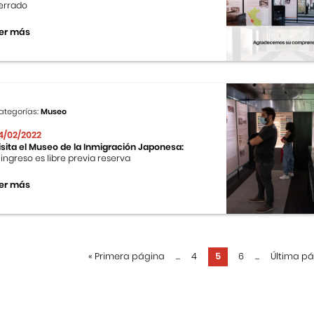
errado
er más
ategorías:
Museo
4/02/2022
isita el Museo de la Inmigración Japonesa:
l ingreso es libre previa reserva
er más
«
Primera página
...
4
5
6
...
Última p