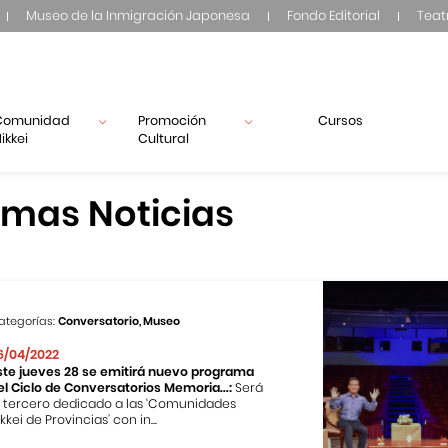
Museo de la Inmigración Japonesa
Fondo Editorial
Teat
Comunidad
Promoción
Cursos
ikkei
Cultural
imas Noticias
ategorías:
Conversatorio, Museo
6/04/2022
ste jueves 28 se emitirá nuevo programa
el Ciclo de Conversatorios Memoria...:
Será
l tercero dedicado a las ‘Comunidades
kkei de Provincias’ con in...