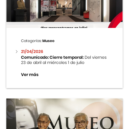
Centro Cultural Peruano Japonés
Cursos
Museo de la Inmigración Japonesa
Categorías:
Museo
Fondo Editorial
21/04/2026
Comunicado: Cierre temporal:
Del viernes
23 de abril al miércoles 1 de julio
Teatro Peruano Japonés
Ver más