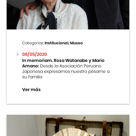
Centro Cultural Peruano Japonés
Cursos
Museo de la Inmigración Japonesa
Categorías:
Institucional, Museo
Fondo Editorial
06/05/2020
In memoriam. Rosa Watanabe y Mario
Amano:
Desde la Asociación Peruano
Teatro Peruano Japonés
Japonesa expresamos nuestro pésame a
su familia
Ver más