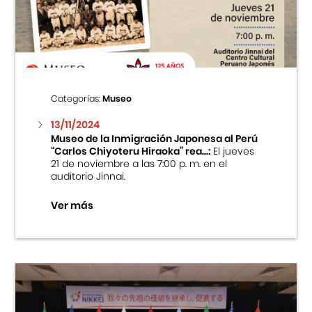
Centro Cultural Peruano Japonés
Cursos
Museo de la Inmigración Japonesa
Categorías:
Museo
Fondo Editorial
13/11/2024
Museo de la Inmigración Japonesa al Perú
“Carlos Chiyoteru Hiraoka” rea...:
El jueves
Teatro Peruano Japonés
21 de noviembre a las 7:00 p. m. en el
auditorio Jinnai.
Ver más