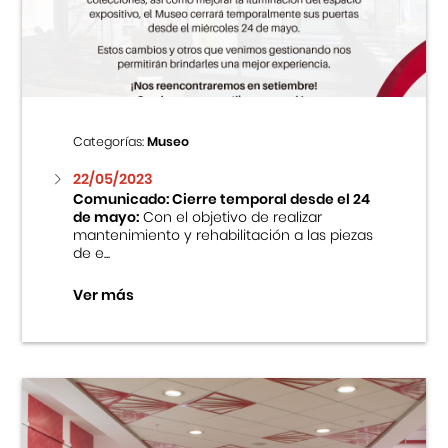
Centro Cultural Peruano Japonés
Cursos
Museo de la Inmigración Japonesa
Categorías:
Museo
Fondo Editorial
22/05/2023
Comunicado: Cierre temporal desde el 24
de mayo:
Con el objetivo de realizar
Teatro Peruano Japonés
mantenimiento y rehabilitación a las piezas
de e...
Ver más