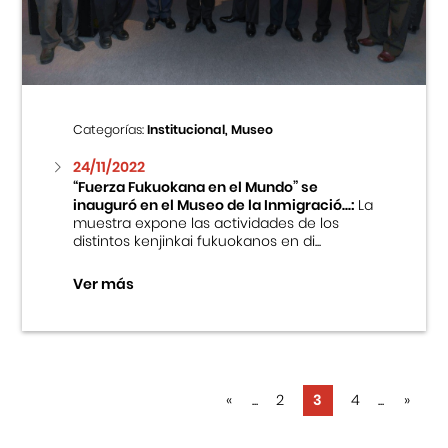
Categorías:
Institucional, Museo
24/11/2022
“Fuerza Fukuokana en el Mundo” se
inauguró en el Museo de la Inmigració...:
La
muestra expone las actividades de los
distintos kenjinkai fukuokanos en di...
Ver más
«
...
2
3
4
...
»