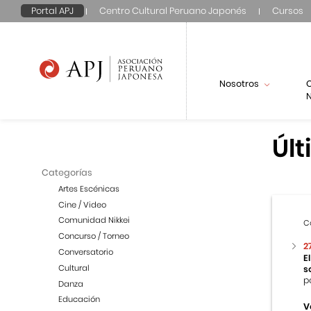
Portal APJ
Centro Cultural Peruano Japonés
Cursos
Nosotros
N
Últ
Categorías
Artes Escénicas
Cine / Video
Comunidad Nikkei
C
Concurso / Torneo
2
Conversatorio
E
Cultural
s
p
Danza
Educación
V