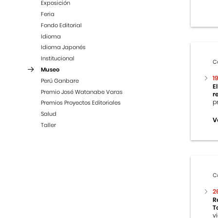
Exposición
Feria
Fondo Editorial
Idioma
Idioma Japonés
Institucional
C
Museo
1
Perú Ganbare
E
Premio José Watanabe Varas
r
p
Premios Proyectos Editoriales
Salud
V
Taller
C
2
R
T
v