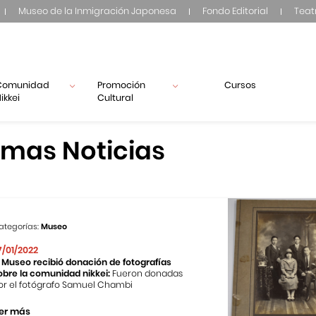
Museo de la Inmigración Japonesa
Fondo Editorial
Teat
Comunidad
Promoción
Cursos
ikkei
Cultural
imas Noticias
ategorías:
Museo
7/01/2022
l Museo recibió donación de fotografías
obre la comunidad nikkei:
Fueron donadas
or el fotógrafo Samuel Chambi
er más