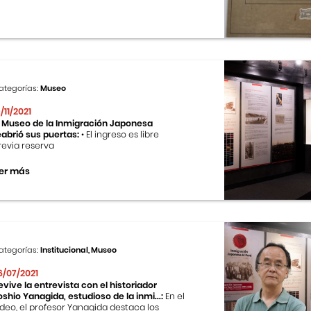
ategorías:
Museo
9/11/2021
l Museo de la Inmigración Japonesa
eabrió sus puertas:
• El ingreso es libre
revia reserva
er más
ategorías:
Institucional, Museo
6/07/2021
evive la entrevista con el historiador
oshio Yanagida, estudioso de la inmi...:
En el
ideo, el profesor Yanagida destaca los