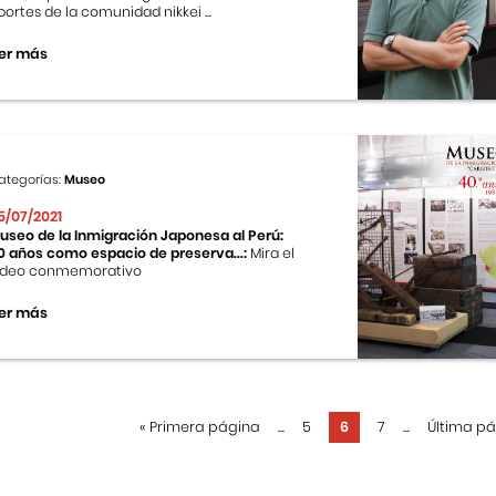
portes de la comunidad nikkei ...
er más
ategorías:
Museo
5/07/2021
useo de la Inmigración Japonesa al Perú:
0 años como espacio de preserva...:
Mira el
ideo conmemorativo
er más
«
Primera página
...
5
6
7
...
Última p