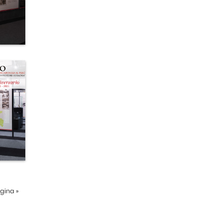
ágina
»