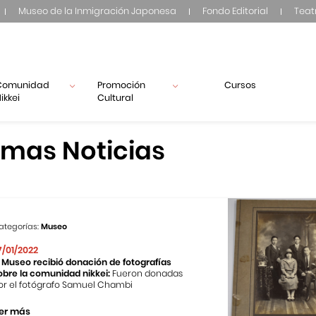
Museo de la Inmigración Japonesa
Fondo Editorial
Teat
Comunidad
Promoción
Cursos
ikkei
Cultural
imas Noticias
ategorías:
Museo
7/01/2022
l Museo recibió donación de fotografías
obre la comunidad nikkei:
Fueron donadas
or el fotógrafo Samuel Chambi
er más