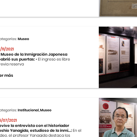
ategorías:
Museo
9/11/2021
l Museo de la Inmigración Japonesa
eabrió sus puertas:
• El ingreso es libre
revia reserva
er más
ategorías:
Institucional, Museo
6/07/2021
evive la entrevista con el historiador
oshio Yanagida, estudioso de la inmi...:
En el
ideo, el profesor Yanagida destaca los