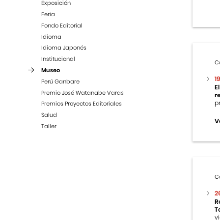
Exposición
Feria
Fondo Editorial
Idioma
Idioma Japonés
Institucional
C
Museo
1
Perú Ganbare
E
Premio José Watanabe Varas
r
p
Premios Proyectos Editoriales
Salud
V
Taller
C
2
R
T
v