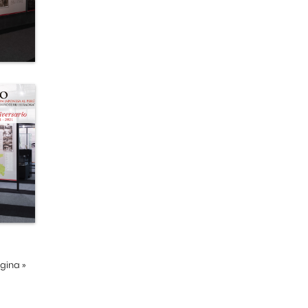
ágina
»