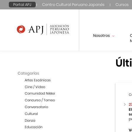
Portal APJ
Centro Cultural Peruano Japonés
Cursos
Nosotros
N
Últ
Categorías
Artes Escénicas
Cine / Video
Comunidad Nikkei
C
Concurso / Torneo
2
Conversatorio
E
Cultural
s
p
Danza
Educación
V