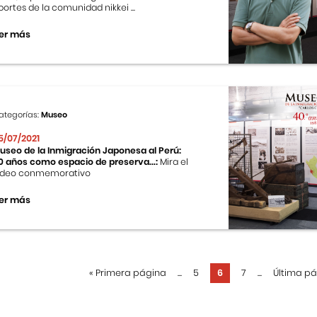
portes de la comunidad nikkei ...
er más
ategorías:
Museo
5/07/2021
useo de la Inmigración Japonesa al Perú:
0 años como espacio de preserva...:
Mira el
ideo conmemorativo
er más
«
Primera página
...
5
6
7
...
Última p