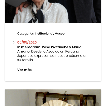
Centro Cultural Peruano Japonés
Cursos
Museo de la Inmigración Japonesa
Categorías:
Institucional, Museo
Fondo Editorial
06/05/2020
In memoriam. Rosa Watanabe y Mario
Amano:
Desde la Asociación Peruano
Teatro Peruano Japonés
Japonesa expresamos nuestro pésame a
su familia
Ver más