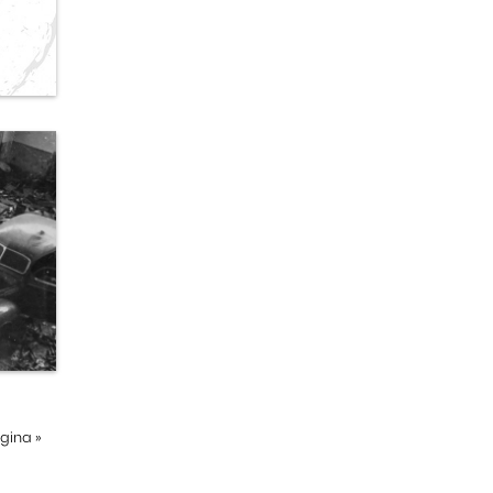
ágina
»