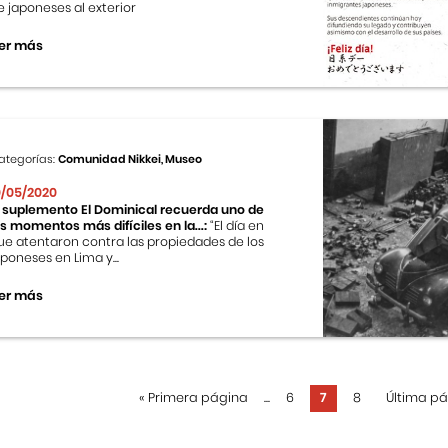
e japoneses al exterior
er más
ategorías:
Comunidad Nikkei, Museo
0/05/2020
l suplemento El Dominical recuerda uno de
os momentos más difíciles en la...:
“El día en
ue atentaron contra las propiedades de los
aponeses en Lima y...
er más
«
Primera página
...
6
7
8
Última p