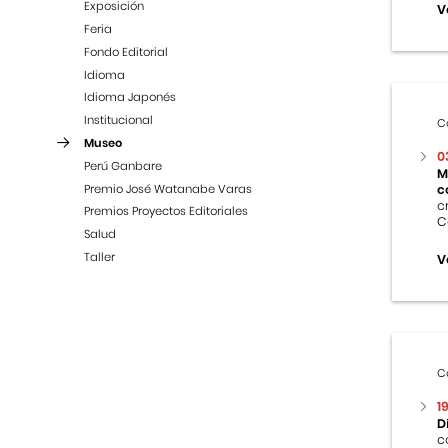
Exposición
V
Feria
Fondo Editorial
Idioma
Idioma Japonés
Institucional
C
Museo
0
Perú Ganbare
M
Premio José Watanabe Varas
c
c
Premios Proyectos Editoriales
C
Salud
Taller
V
C
1
D
c