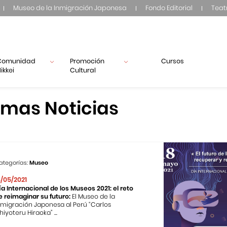
Museo de la Inmigración Japonesa
Fondo Editorial
Teat
Comunidad
Promoción
Cursos
ikkei
Cultural
imas Noticias
ategorías:
Museo
8/05/2021
ía Internacional de los Museos 2021: el reto
e reimaginar su futuro:
El Museo de la
nmigración Japonesa al Perú “Carlos
hiyoteru Hiraoka” ...