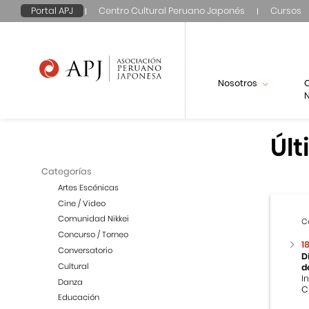
Portal APJ
Centro Cultural Peruano Japonés
Cursos
Nosotros
N
Últ
Categorías
Artes Escénicas
Cine / Video
Comunidad Nikkei
C
Concurso / Torneo
1
Conversatorio
D
Cultural
d
I
Danza
C
Educación