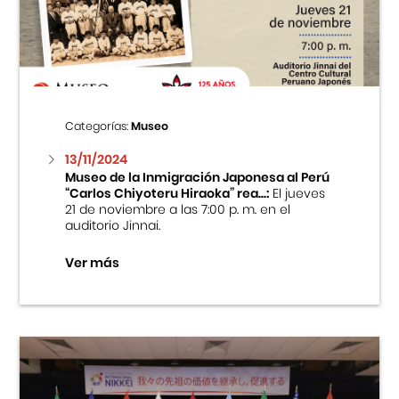
Centro Cultural Peruano Japonés
Cursos
Museo de la Inmigración Japonesa
Categorías:
Museo
Fondo Editorial
13/11/2024
Museo de la Inmigración Japonesa al Perú
“Carlos Chiyoteru Hiraoka” rea...:
El jueves
Teatro Peruano Japonés
21 de noviembre a las 7:00 p. m. en el
auditorio Jinnai.
Ver más