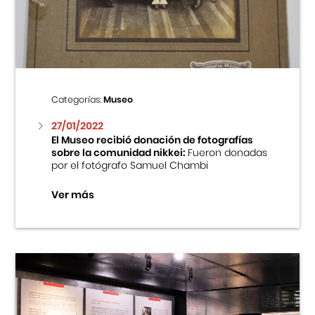
Centro Cultural Peruano Japonés
Cursos
Museo de la Inmigración Japonesa
Categorías:
Museo
Fondo Editorial
27/01/2022
El Museo recibió donación de fotografías
sobre la comunidad nikkei:
Fueron donadas
Teatro Peruano Japonés
por el fotógrafo Samuel Chambi
Ver más