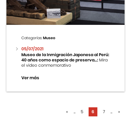
Categorías:
Museo
05/07/2021
Museo de la Inmigración Japonesa al Perú:
40 años como espacio de preserva...:
Mira
el video conmemorativo
Ver más
«
...
5
6
7
...
»