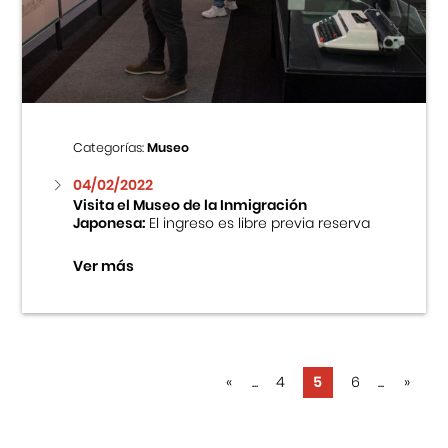
Categorías:
Museo
04/02/2022
Visita el Museo de la Inmigración
Japonesa:
El ingreso es libre previa reserva
Ver más
«
...
4
5
6
...
»