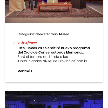
Centro Cultural Peruano Japonés
Cursos
Museo de la Inmigración Japonesa
Categorías:
Conversatorio, Museo
Fondo Editorial
26/04/2022
Este jueves 28 se emitirá nuevo programa
del Ciclo de Conversatorios Memoria...:
Teatro Peruano Japonés
Será el tercero dedicado a las
‘Comunidades Nikkei de Provincias’ con in...
Ver más