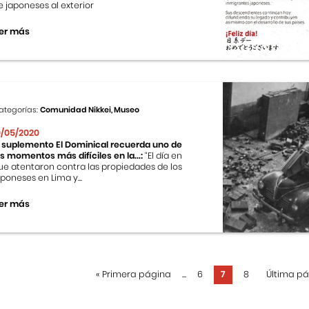
e japoneses al exterior
er más
ategorías:
Comunidad Nikkei, Museo
0/05/2020
l suplemento El Dominical recuerda uno de
os momentos más difíciles en la...:
“El día en
ue atentaron contra las propiedades de los
aponeses en Lima y...
er más
«
Primera página
...
6
7
8
Última p