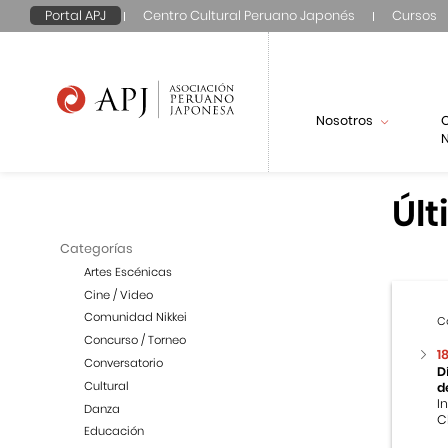
Portal APJ
Centro Cultural Peruano Japonés
Cursos
Nosotros
N
Últ
Categorías
Artes Escénicas
Cine / Video
Comunidad Nikkei
C
Concurso / Torneo
1
Conversatorio
D
Cultural
d
I
Danza
C
Educación