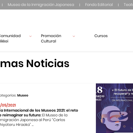
Museo de la Inmigración Japonesa
Fondo Editorial
Teat
Comunidad
Promoción
Cursos
ikkei
Cultural
imas Noticias
ategorías:
Museo
8/05/2021
ía Internacional de los Museos 2021: el reto
e reimaginar su futuro:
El Museo de la
nmigración Japonesa al Perú “Carlos
hiyoteru Hiraoka” ...