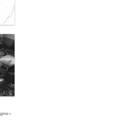
ágina
»