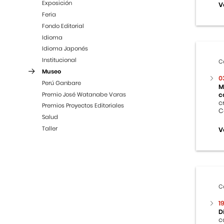
Exposición
V
Feria
Fondo Editorial
Idioma
Idioma Japonés
Institucional
C
Museo
0
Perú Ganbare
M
Premio José Watanabe Varas
c
c
Premios Proyectos Editoriales
C
Salud
Taller
V
C
1
D
c