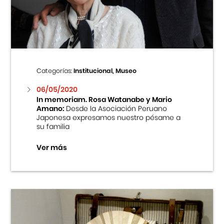
Centro Cultural Peruano Japonés
Cursos
Museo de la Inmigración Japonesa
Categorías:
Institucional, Museo
Fondo Editorial
06/05/2020
In memoriam. Rosa Watanabe y Mario
Amano:
Desde la Asociación Peruano
Teatro Peruano Japonés
Japonesa expresamos nuestro pésame a
su familia
Ver más