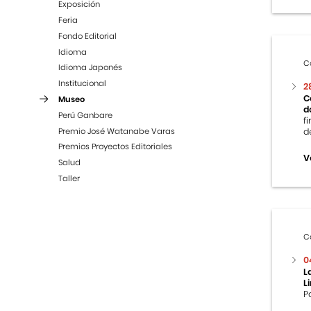
Exposición
Feria
Fondo Editorial
Idioma
C
Idioma Japonés
Institucional
2
C
Museo
d
Perú Ganbare
f
Premio José Watanabe Varas
d
Premios Proyectos Editoriales
V
Salud
Taller
C
0
L
L
P