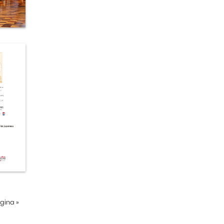
ágina
»