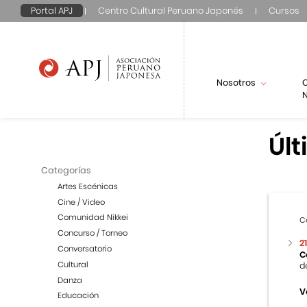
Portal APJ
Centro Cultural Peruano Japonés
Cursos
Nosotros
N
Últ
Categorías
Artes Escénicas
Cine / Video
Comunidad Nikkei
C
Concurso / Torneo
2
Conversatorio
C
Cultural
d
Danza
V
Educación