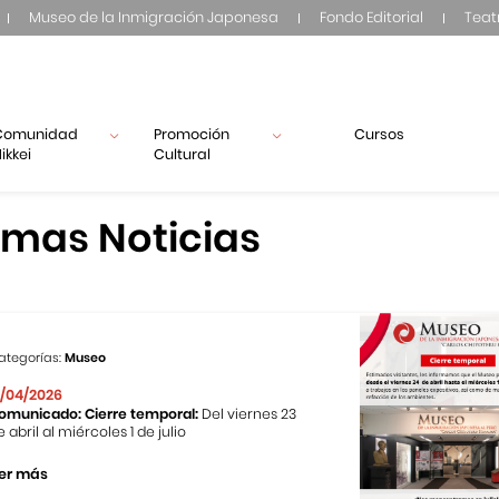
Museo de la Inmigración Japonesa
Fondo Editorial
Teat
Comunidad
Promoción
Cursos
ikkei
Cultural
imas Noticias
ategorías:
Museo
1/04/2026
omunicado: Cierre temporal:
Del viernes 23
e abril al miércoles 1 de julio
er más