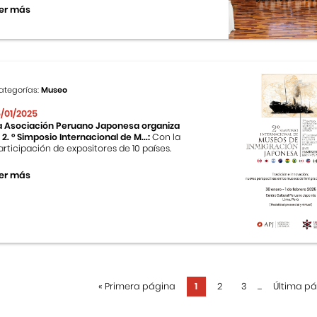
er más
ategorías:
Museo
5/01/2025
a Asociación Peruano Japonesa organiza
l 2. ° Simposio Internacional de M...:
Con la
articipación de expositores de 10 países.
er más
«
Primera página
1
2
3
...
Última p