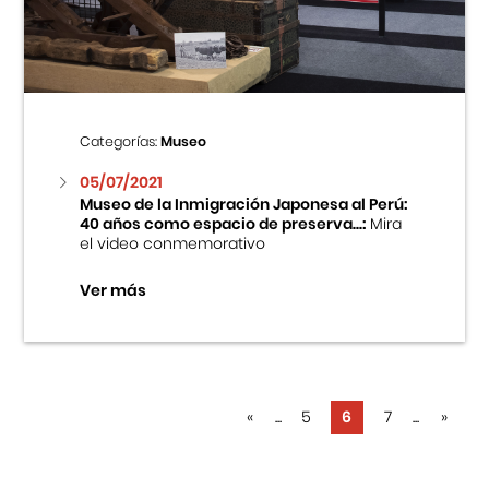
Categorías:
Museo
05/07/2021
Museo de la Inmigración Japonesa al Perú:
40 años como espacio de preserva...:
Mira
el video conmemorativo
Ver más
«
...
5
6
7
...
»