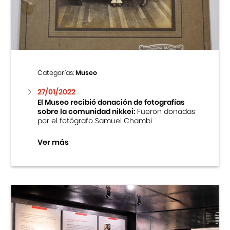
Centro Cultural Peruano Japonés
Cursos
Museo de la Inmigración Japonesa
Categorías:
Museo
Fondo Editorial
27/01/2022
El Museo recibió donación de fotografías
sobre la comunidad nikkei:
Fueron donadas
Teatro Peruano Japonés
por el fotógrafo Samuel Chambi
Ver más