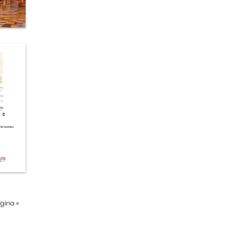
ágina
»