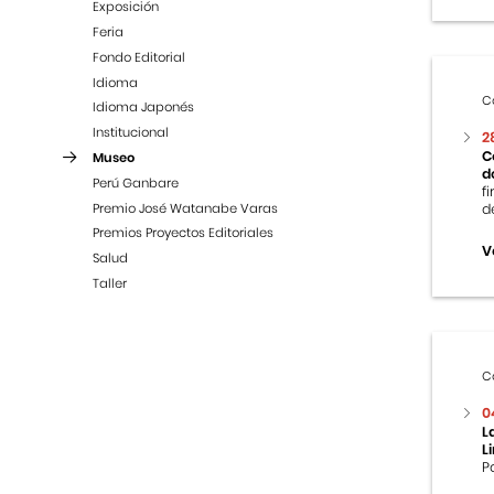
Exposición
Feria
Fondo Editorial
Idioma
C
Idioma Japonés
Institucional
2
C
Museo
d
Perú Ganbare
f
Premio José Watanabe Varas
d
Premios Proyectos Editoriales
V
Salud
Taller
C
0
L
L
P