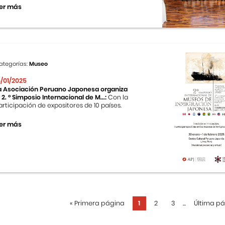
er más
ategorías:
Museo
5/01/2025
a Asociación Peruano Japonesa organiza
l 2. ° Simposio Internacional de M...:
Con la
articipación de expositores de 10 países.
er más
«
Primera página
1
2
3
...
Última p