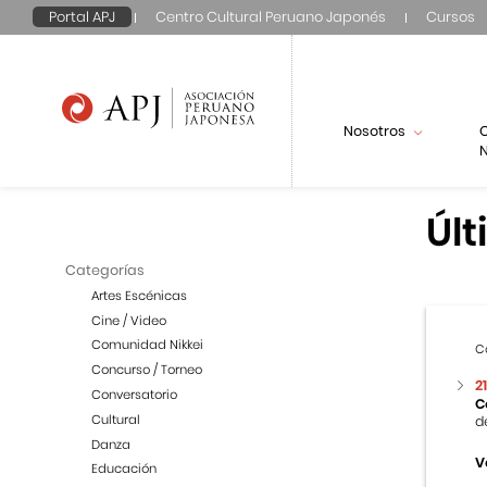
Portal APJ
Centro Cultural Peruano Japonés
Cursos
Nosotros
N
Últ
Categorías
Artes Escénicas
Cine / Video
Comunidad Nikkei
C
Concurso / Torneo
2
Conversatorio
C
Cultural
d
Danza
V
Educación