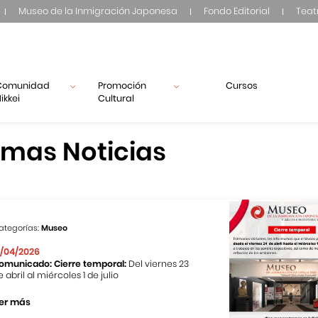
Museo de la Inmigración Japonesa
Fondo Editorial
Teat
Comunidad
Promoción
Cursos
ikkei
Cultural
imas Noticias
ategorías:
Museo
1/04/2026
omunicado: Cierre temporal:
Del viernes 23
e abril al miércoles 1 de julio
er más