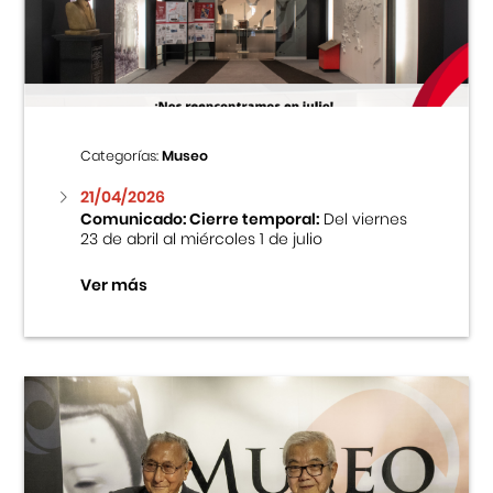
Centro Cultural Peruano Japonés
Cursos
Museo de la Inmigración Japonesa
Categorías:
Museo
Fondo Editorial
21/04/2026
Comunicado: Cierre temporal:
Del viernes
23 de abril al miércoles 1 de julio
Teatro Peruano Japonés
Ver más