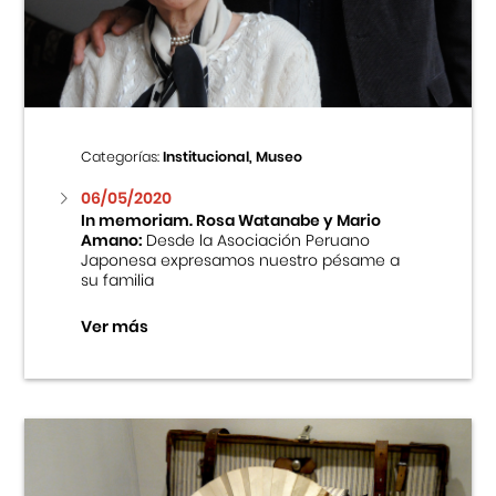
Centro Cultural Peruano Japonés
Cursos
Museo de la Inmigración Japonesa
Categorías:
Institucional, Museo
Fondo Editorial
06/05/2020
In memoriam. Rosa Watanabe y Mario
Amano:
Desde la Asociación Peruano
Teatro Peruano Japonés
Japonesa expresamos nuestro pésame a
su familia
Ver más