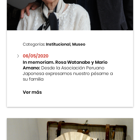
Centro Cultural Peruano Japonés
Cursos
Museo de la Inmigración Japonesa
Categorías:
Institucional, Museo
Fondo Editorial
06/05/2020
In memoriam. Rosa Watanabe y Mario
Amano:
Desde la Asociación Peruano
Teatro Peruano Japonés
Japonesa expresamos nuestro pésame a
su familia
Ver más