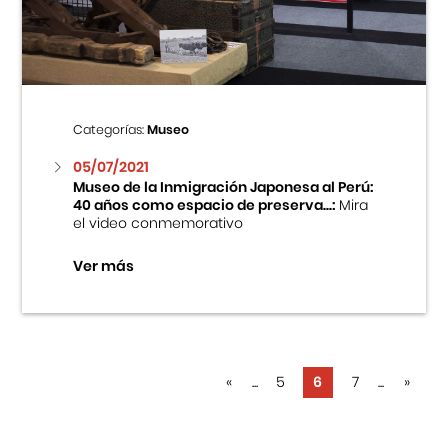
Categorías:
Museo
05/07/2021
Museo de la Inmigración Japonesa al Perú:
40 años como espacio de preserva...:
Mira
el video conmemorativo
Ver más
«
...
5
6
7
...
»