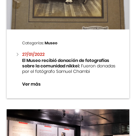
Centro Cultural Peruano Japonés
Cursos
Museo de la Inmigración Japonesa
Categorías:
Museo
Fondo Editorial
27/01/2022
El Museo recibió donación de fotografías
sobre la comunidad nikkei:
Fueron donadas
Teatro Peruano Japonés
por el fotógrafo Samuel Chambi
Ver más