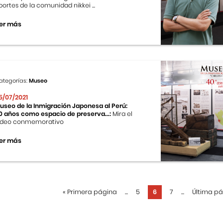
portes de la comunidad nikkei ...
er más
ategorías:
Museo
5/07/2021
useo de la Inmigración Japonesa al Perú:
0 años como espacio de preserva...:
Mira el
ideo conmemorativo
er más
«
Primera página
...
5
6
7
...
Última p