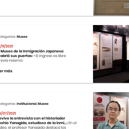
ategorías:
Museo
9/11/2021
l Museo de la Inmigración Japonesa
eabrió sus puertas:
• El ingreso es libre
revia reserva
er más
ategorías:
Institucional, Museo
6/07/2021
evive la entrevista con el historiador
oshio Yanagida, estudioso de la inmi...:
En el
ideo, el profesor Yanagida destaca los