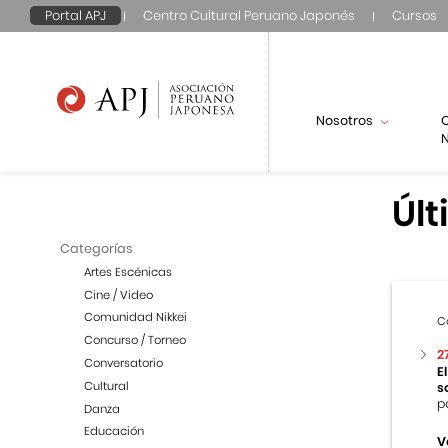
Portal APJ
Centro Cultural Peruano Japonés
Cursos
Nosotros
N
Últ
Categorías
Artes Escénicas
Cine / Video
Comunidad Nikkei
C
Concurso / Torneo
2
Conversatorio
E
Cultural
s
p
Danza
Educación
V