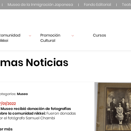
Museo de la Inmigración Japonesa
Fondo Editorial
Teat
Comunidad
Promoción
Cursos
ikkei
Cultural
imas Noticias
ategorías:
Museo
7/01/2022
l Museo recibió donación de fotografías
obre la comunidad nikkei:
Fueron donadas
or el fotógrafo Samuel Chambi
er más