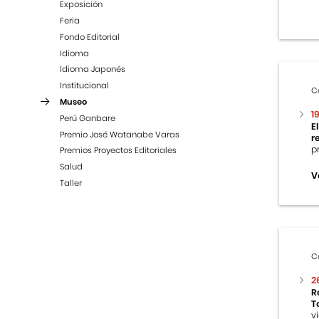
Exposición
Feria
Fondo Editorial
Idioma
Idioma Japonés
Institucional
C
Museo
1
Perú Ganbare
E
Premio José Watanabe Varas
r
p
Premios Proyectos Editoriales
Salud
V
Taller
C
2
R
T
v