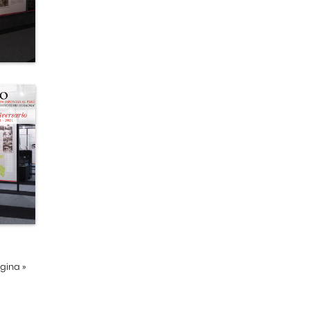
ágina
»