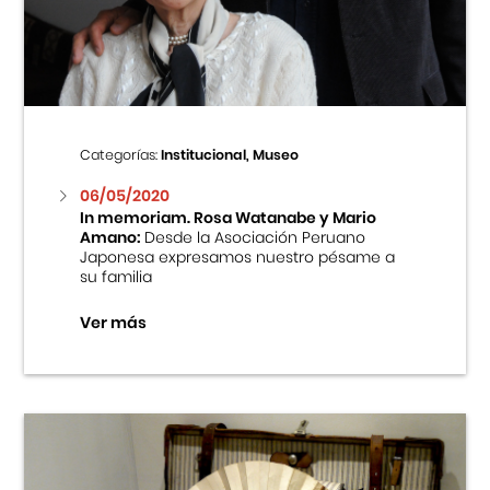
Centro Cultural Peruano Japonés
Cursos
Museo de la Inmigración Japonesa
Categorías:
Institucional, Museo
Fondo Editorial
06/05/2020
In memoriam. Rosa Watanabe y Mario
Amano:
Desde la Asociación Peruano
Teatro Peruano Japonés
Japonesa expresamos nuestro pésame a
su familia
Ver más