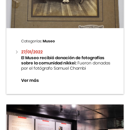
Centro Cultural Peruano Japonés
Cursos
Museo de la Inmigración Japonesa
Categorías:
Museo
Fondo Editorial
27/01/2022
El Museo recibió donación de fotografías
sobre la comunidad nikkei:
Fueron donadas
Teatro Peruano Japonés
por el fotógrafo Samuel Chambi
Ver más