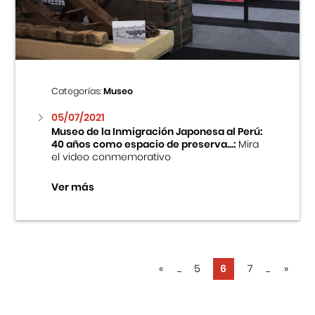
Categorías:
Museo
05/07/2021
Museo de la Inmigración Japonesa al Perú:
40 años como espacio de preserva...:
Mira
el video conmemorativo
Ver más
«
...
5
6
7
...
»