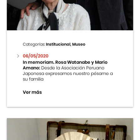
Centro Cultural Peruano Japonés
Cursos
Museo de la Inmigración Japonesa
Categorías:
Institucional, Museo
Fondo Editorial
06/05/2020
In memoriam. Rosa Watanabe y Mario
Amano:
Desde la Asociación Peruano
Teatro Peruano Japonés
Japonesa expresamos nuestro pésame a
su familia
Ver más