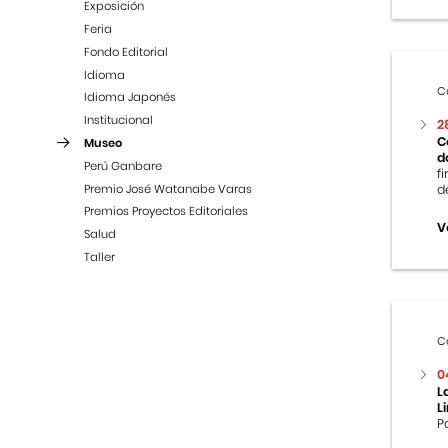
Exposición
Feria
Fondo Editorial
Idioma
C
Idioma Japonés
Institucional
2
C
Museo
d
Perú Ganbare
f
Premio José Watanabe Varas
d
Premios Proyectos Editoriales
V
Salud
Taller
C
0
L
L
P