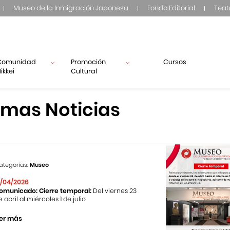
Museo de la Inmigración Japonesa
Fondo Editorial
Teat
Comunidad
Promoción
Cursos
ikkei
Cultural
imas Noticias
ategorías:
Museo
1/04/2026
omunicado: Cierre temporal:
Del viernes 23
e abril al miércoles 1 de julio
er más