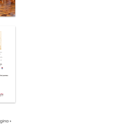
ágina
»