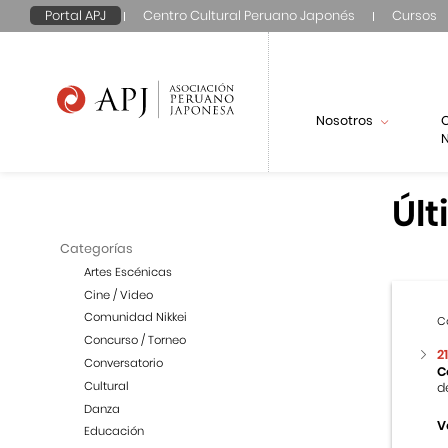
Portal APJ
Centro Cultural Peruano Japonés
Cursos
Nosotros
N
Últ
Categorías
Artes Escénicas
Cine / Video
Comunidad Nikkei
C
Concurso / Torneo
2
Conversatorio
C
Cultural
d
Danza
V
Educación