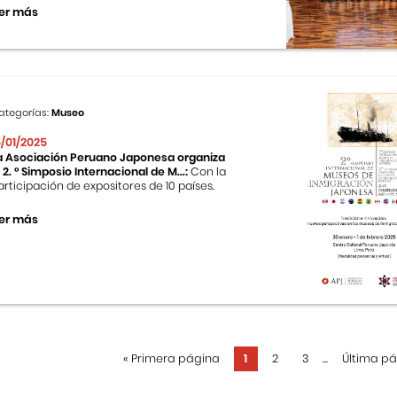
er más
ategorías:
Museo
5/01/2025
a Asociación Peruano Japonesa organiza
l 2. ° Simposio Internacional de M...:
Con la
articipación de expositores de 10 países.
er más
«
Primera página
1
2
3
...
Última p