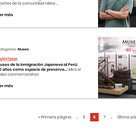
portes de la comunidad nikkei ...
er más
ategorías:
Museo
5/07/2021
useo de la Inmigración Japonesa al Perú:
0 años como espacio de preserva...:
Mira el
ideo conmemorativo
er más
«
Primera página
...
5
6
7
...
Última p