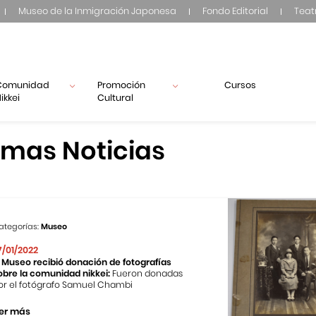
Museo de la Inmigración Japonesa
Fondo Editorial
Teat
Comunidad
Promoción
Cursos
ikkei
Cultural
imas Noticias
ategorías:
Museo
7/01/2022
l Museo recibió donación de fotografías
obre la comunidad nikkei:
Fueron donadas
or el fotógrafo Samuel Chambi
er más