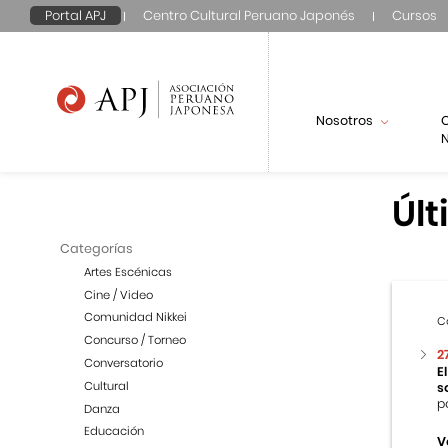
Portal APJ
Centro Cultural Peruano Japonés
Cursos
Nosotros
N
Últ
Categorías
Artes Escénicas
Cine / Video
Comunidad Nikkei
C
Concurso / Torneo
2
Conversatorio
E
Cultural
s
p
Danza
Educación
V