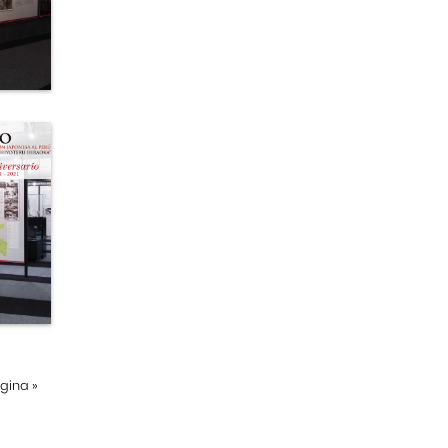
ágina
»