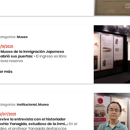
ategorías:
Museo
9/11/2021
l Museo de la Inmigración Japonesa
eabrió sus puertas:
• El ingreso es libre
revia reserva
er más
ategorías:
Institucional, Museo
6/07/2021
evive la entrevista con el historiador
oshio Yanagida, estudioso de la inmi...:
En el
ideo, el profesor Yanagida destaca los