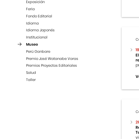
Exposición
Feria
Fondo Editorial
Idioma
Idioma Japonés
Institucional
C
Museo
1
Perú Ganbare
E
Premio José Watanabe Varas
r
p
Premios Proyectos Editoriales
Salud
V
Taller
C
2
R
T
v