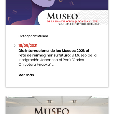
Centro Cultural Peruano Japonés
Cursos
Museo de la Inmigración Japonesa
Categorías:
Museo
Fondo Editorial
18/05/2021
Día Internacional de los Museos 2021: el
reto de reimaginar su futuro:
El Museo de la
Teatro Peruano Japonés
Inmigración Japonesa al Perú “Carlos
Chiyoteru Hiraoka” ...
Ver más