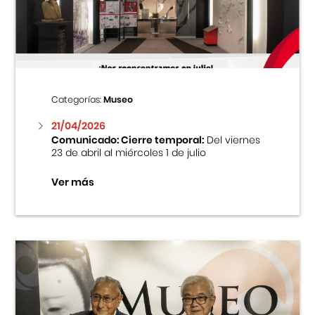
Centro Cultural Peruano Japonés
Cursos
Museo de la Inmigración Japonesa
Categorías:
Museo
Fondo Editorial
21/04/2026
Comunicado: Cierre temporal:
Del viernes
23 de abril al miércoles 1 de julio
Teatro Peruano Japonés
Ver más