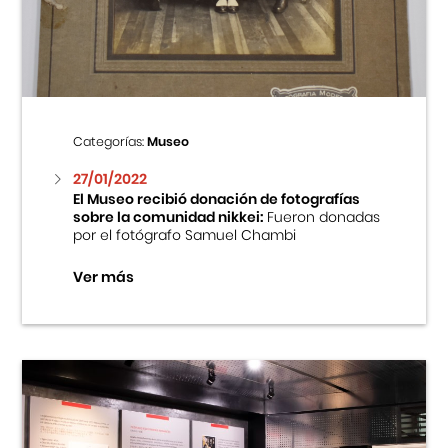
Centro Cultural Peruano Japonés
Cursos
Museo de la Inmigración Japonesa
Categorías:
Museo
Fondo Editorial
27/01/2022
El Museo recibió donación de fotografías
sobre la comunidad nikkei:
Fueron donadas
Teatro Peruano Japonés
por el fotógrafo Samuel Chambi
Ver más