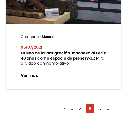
Categorías:
Museo
05/07/2021
Museo de la Inmigración Japonesa al Perú:
40 años como espacio de preserva...:
Mira
el video conmemorativo
Ver más
«
...
5
6
7
...
»