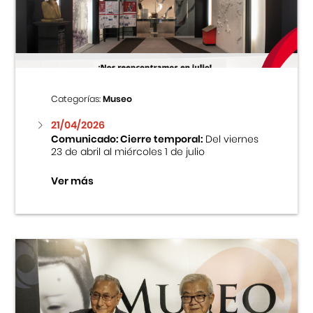
Centro Cultural Peruano Japonés
Cursos
Museo de la Inmigración Japonesa
Categorías:
Museo
Fondo Editorial
21/04/2026
Comunicado: Cierre temporal:
Del viernes
23 de abril al miércoles 1 de julio
Teatro Peruano Japonés
Ver más